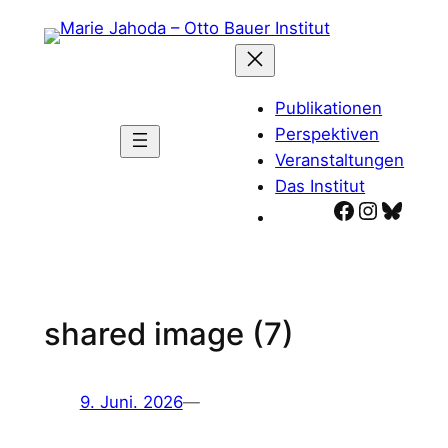
Zum
Inhalt
springen
Publikationen
Perspektiven
Veranstaltungen
Das Institut
Facebook
Instagr
Blues
shared image (7)
9. Juni. 2026
—