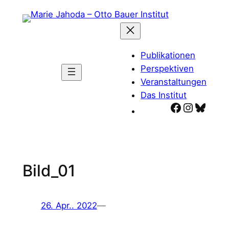
Zum
Inhalt
springen
Publikationen
Perspektiven
Veranstaltungen
Das Institut
Facebook
Instagr
Blues
Bild_01
26. Apr.. 2022
—