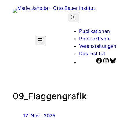
Zum
Inhalt
springen
Publikationen
Perspektiven
Veranstaltungen
Das Institut
Facebook
Instagr
Blues
09_Flaggengrafik
17. Nov.. 2025
—