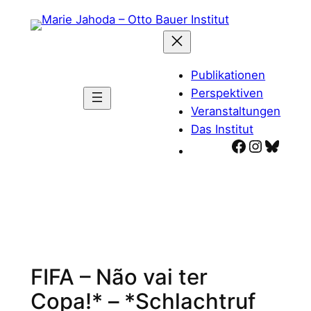
Zum
Inhalt
springen
Publikationen
Perspektiven
Veranstaltungen
Das Institut
Facebook
Instagr
Blues
FIFA – Não vai ter
Copa!* – *Schlachtruf